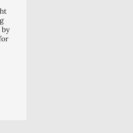
ht
ng
n by
for