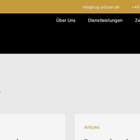
info@zug-prinzen.de
+49 
Über Uns
Dienstleistungen
Ze
s
Articles