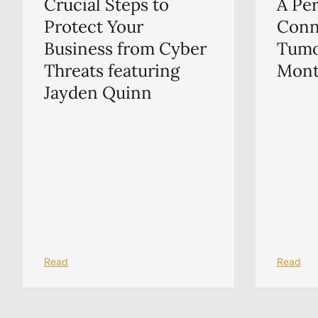
Crucial Steps to
A Pe
Protect Your
Conn
Business from Cyber
Tumo
Threats featuring
Mon
Jayden Quinn
Read
Read