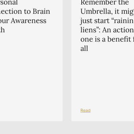
rsonal
Remember the
ection to Brain
Umbrella, it mig
ur Awareness
just start “raini
th
liens”: An actio
one is a benefit 
all
Read